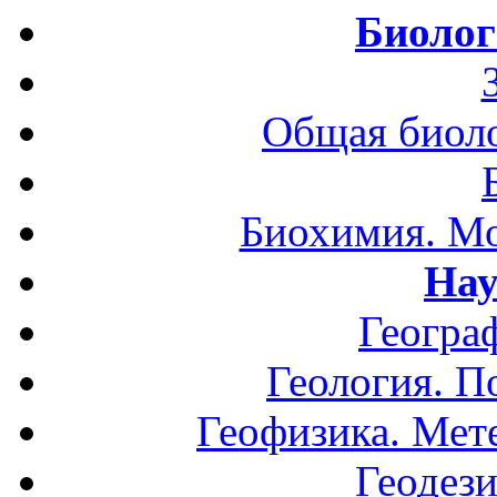
Биолог
Общая биоло
Биохимия. Мо
Нау
Геогра
Геология. П
Геофизика. Мет
Геодези