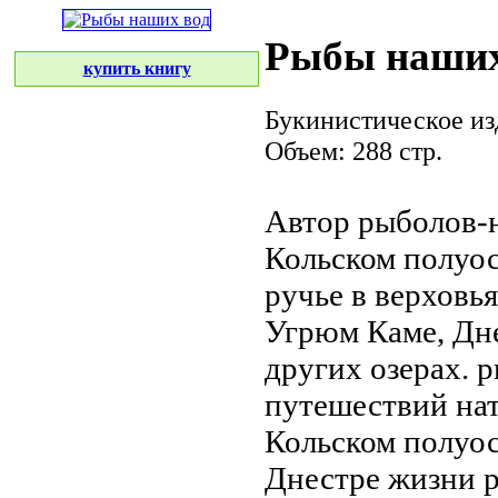
Рыбы наших
купить книгу
Букинистическое из
Объем: 288 стр.
Автор рыболов-
Кольском полуо
ручье в
верховь
Угрюм
Каме, Дн
других озерах.
р
путешествий
на
Кольском полуо
Днестре
жизни р