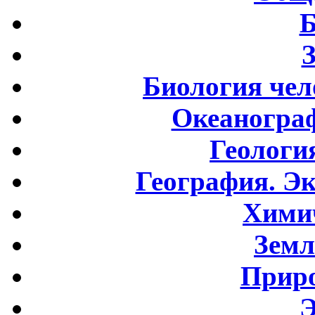
Б
Биология чел
Океаногра
Геологи
География. Э
Хими
Земл
Приро
Э