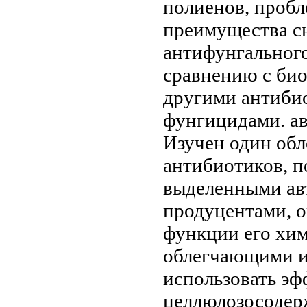
полиенов,
пробл
преимущества
с
антифунгальног
сравнению с
био
другими антиби
фунгицидами.
а
Изучен один
обл
антибиотиков,
п
выделенными а
продуцентами, 
функции
его хим
облегчающими
и
использовать
эфф
целлюлозосодер