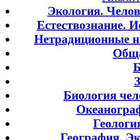
Экология. Чело
Естествознание. И
Нетрадиционные н
Обща
Б
Биология чел
Океаногра
Геологи
География. Э