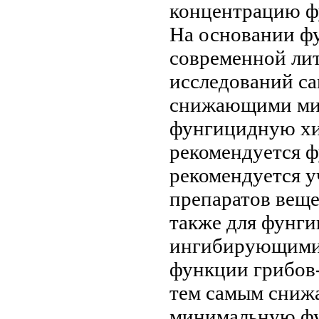
концентрацию ф
На основании
ф
современной ли
исследований
с
снижающими м
фунгицидную
хи
рекомендуется
ф
рекомендуется у
препаратов
веще
также для
фунгиц
ингибирующими
функции грибов
тем самым сни
минимальную ф