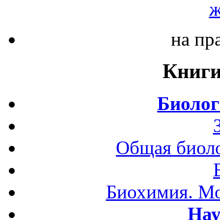
ж
на пр
Книги
Биолог
Общая биоло
Биохимия. Мо
Нау