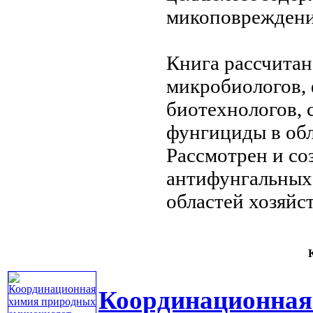
микоповреждени
Книга рассчита
микробиологов,
биотехнологов,
фунгициды
в об
Рассмотрен
и со
антифунгальных
областей хозяйс
К
Координационная