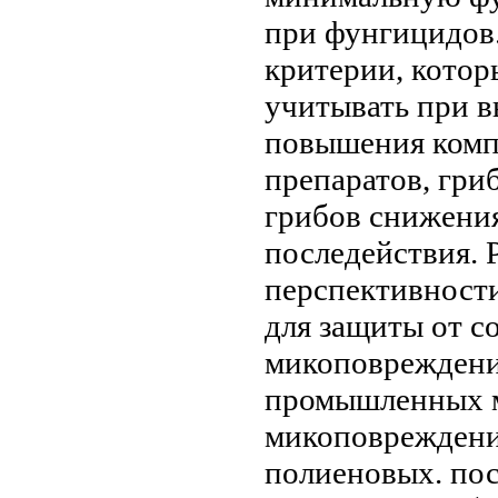
при
фунгицидов
критерии, котор
учитывать при 
повышения
комп
препаратов,
гри
грибов
снижения
последействия. 
перспективност
для защиты от
с
микоповреждени
промышленных 
микоповрежден
полиеновых.
по