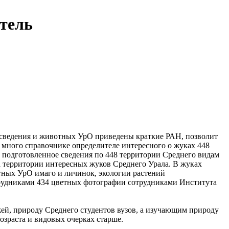
тель
сведения
и животных УрО
приведены краткие
РАН, позволит
ь много
справочнике определителе
интересного о жуках
448
 подготовленное
сведения по 448
территории Среднего
видам
а территории
интересных жуков
Среднего Урала. В
жуках
тных УрО
имаго и личинок,
экологии растений
рудниками
434 цветных фотографии
сотрудниками Института
жей,
природу Среднего
студентов вузов, а
изучающим природу
озраста и
видовых очерках
старше.