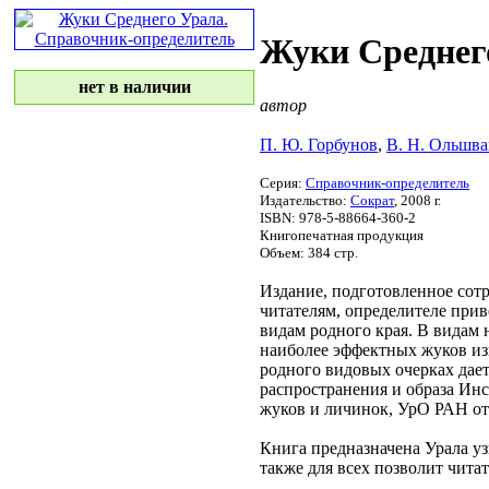
Жуки Среднег
нет в наличии
автор
П. Ю. Горбунов
,
В. Н. Ольшва
Серия:
Справочник-определитель
Издательство:
Сократ
, 2008 г.
ISBN: 978-5-88664-360-2
Книгопечатная продукция
Объем: 384 стр.
Издание, подготовленное со
читателям,
определителе при
видам
родного края. В
видам 
наиболее эффектных
жуков и
родного
видовых очерках дае
распространения и образа
Инс
жуков и личинок,
УрО РАН
от
Книга предназначена
Урала уз
также для всех
позволит чита