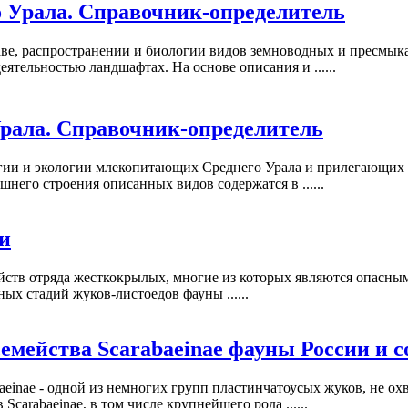
 Урала. Справочник-определитель
аве, распространении и биологии видов земноводных и пресмы
ятельностью ландшафтах. На основе описания и ......
рала. Справочник-определитель
гии и экологии млекопитающих Среднего Урала и прилегающих т
него строения описанных видов содержатся в ......
и
йств отряда жесткокрылых, многие из которых являются опасным
х стадий жуков-листоедов фауны ......
емейства Scarabaeinae фауны России и 
einae - одной из немногих групп пластинчатоусых жуков, не ох
carabaeinae, в том числе крупнейшего рода ......