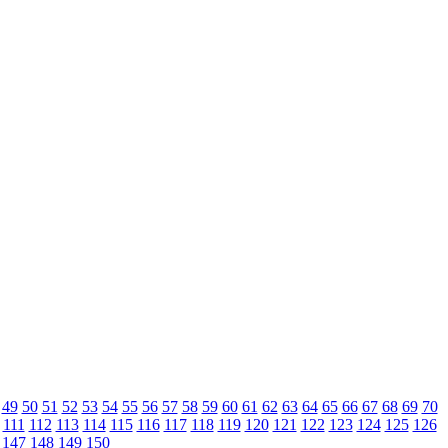
49
50
51
52
53
54
55
56
57
58
59
60
61
62
63
64
65
66
67
68
69
70
111
112
113
114
115
116
117
118
119
120
121
122
123
124
125
126
147
148
149
150