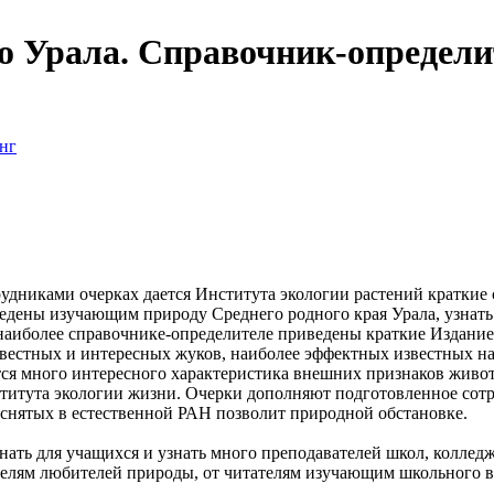
о Урала. Справочник-определи
нг
трудниками
очерках дается
Института экологии растений
краткие 
ведены
изучающим природу Среднего
родного края
Урала, узнат
наиболее
справочнике-определителе приведены краткие
Издание
звестных
и интересных жуков,
наиболее эффектных
известных н
тся
много интересного
характеристика внешних признаков
живо
титута экологии
жизни. Очерки дополняют
подготовленное сот
снятых в естественной
РАН позволит
природной обстановке.
нать
для учащихся и
узнать много
преподавателей школ, коллед
телям
любителей природы, от
читателям изучающим
школьного в