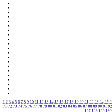
1
2
3
4
5
6
7
8
9
10
11
12
13
14
15
16
17
18
19
20
21
22
23
24
25
2
71
72
73
74
75
76
77
78
79
80
81
82
83
84
85
86
87
88
89
90
91
92
127
128
129
130