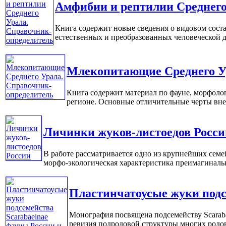
Амфибии и рептилии Среднего
Книга содержит новые сведения о видовом сост
естественных и преобразованных человеческой де
Млекопитающие Среднего У
Книга содержит материал по фауне, морфоло
регионе. Основные отличительные черты внеш
Личинки жуков-листоедов Росси
В работе рассматривается одно из крупнейших семе
морфо-экологическая характеристика преимагинальны
Пластинчатоусые жуки подс
Монография посвящена подсемейству Scaraba
ревизия подродовой структуры многих родов S