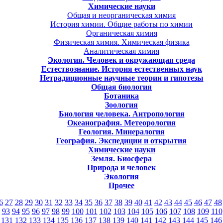
Химические науки
Общая и неорганическая химия
История химии. Общие работы по химии
Органическая химия
Физическая химия. Химическая физика
Аналитическая химия
Экология. Человек и окружающая среда
Естествознание. История естественных наук
Нетрадиционные научные теории и гипотезы
Общая биология
Ботаника
Зоология
Биология человека. Антропология
Океанография. Метеорология
Геология. Минералогия
География. Экспедиции и открытия
Химические науки
Земля. Биосфера
Природа и человек
Экология
Прочее
6
27
28
29
30
31
32
33
34
35
36
37
38
39
40
41
42
43
44
45
46
47
48
93
94
95
96
97
98
99
100
101
102
103
104
105
106
107
108
109
110
131
132
133
134
135
136
137
138
139
140
141
142
143
144
145
146