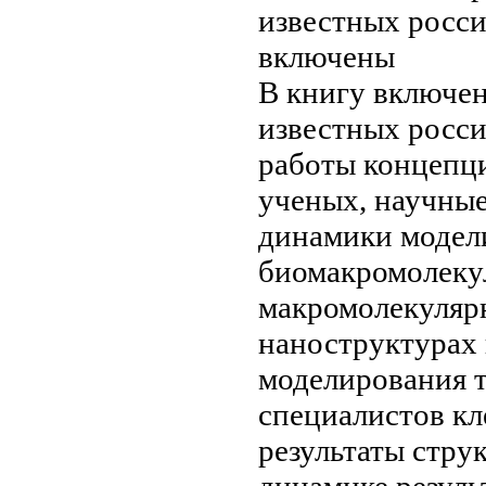
известных росс
включены
В книгу
включен
известных росс
работы
концепц
ученых,
научные
динамики
модел
биомакромолеку
макромолекуляр
наноструктурах
моделирования
т
специалистов
кл
результаты
струк
динамике
резуль