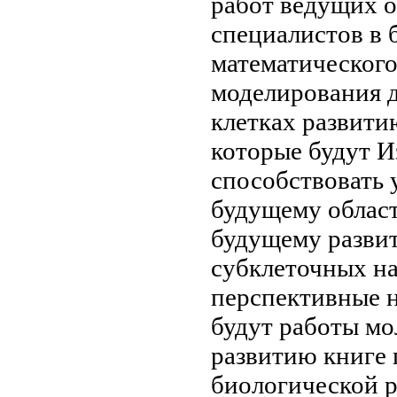
работ ведущих
о
специалистов в
математическог
моделирования 
клетках
развити
которые будут
Из
способствовать
у
будущему
област
будущему разви
субклеточных н
перспективные 
будут
работы м
развитию
книге
биологической