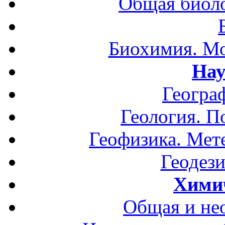
Общая биоло
Биохимия. Мо
Нау
Геогра
Геология. П
Геофизика. Мет
Геодези
Хими
Общая и не