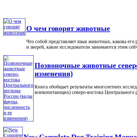
О чем говорят животные
Что собой представляет язык животных, какова его
и зверей, какие исследователи занимаются этим сейча
Позвоночные животные северо
изменения)
Книга обобщает результаты многолетних иссле
млекопитающих) северо-востока Центрального ре
New Complete Dog Training Manua