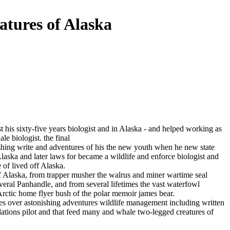
tures of Alaska
st
his sixty-five years
biologist and
in Alaska -
and helped
working as
le biologist.
the final
shing
write and
adventures of his
the new
youth when he
new state
laska and later
laws for
became a wildlife
and enforce
biologist and
e of
lived off
Alaska.
 Alaska, from
trapper musher
the walrus and
miner wartime
seal
veral
Panhandle, and from
several lifetimes
the vast waterfowl
Arctic home
flyer bush
of the polar
memoir james
bear.
les over
astonishing adventures
wildlife management including
written
lations
pilot and
that feed many
and whale
two-legged creatures of