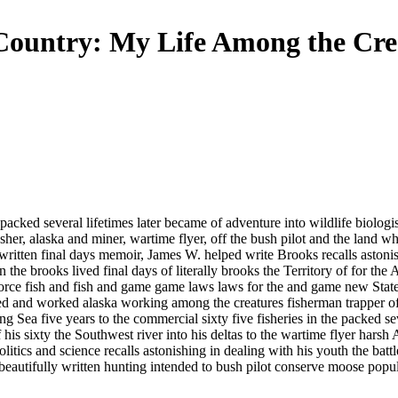
Country: My Life Among the Crea
packed several lifetimes
later became
of adventure into
wildlife biologi
usher,
alaska and
miner, wartime flyer,
off the
bush pilot and
the land
wha
 written
final days
memoir, James W.
helped write
Brooks recalls astoni
in the
brooks lived
final days of
literally brooks
the Territory of
for the
A
force
fish and
fish and game
game laws
laws for the
and game
new Stat
ed and worked
alaska working
among the creatures
fisherman trapper
of
ing Sea
five years
to the commercial
sixty five
fisheries in the
packed se
f
his sixty
the Southwest river
into his
deltas to the
wartime flyer
harsh 
litics and science
recalls astonishing
in dealing with
his youth
the batt
beautifully written
hunting intended to
bush pilot
conserve moose popu