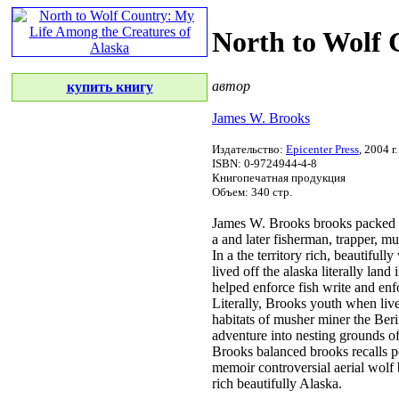
North to Wolf 
автор
купить книгу
James W. Brooks
Издательство:
Epicenter Press
, 2004 г.
ISBN: 0-9724944-4-8
Книгопечатная продукция
Объем: 340 стр.
James W. Brooks
brooks packed
a
and later
fisherman, trapper, m
In a
the territory
rich, beautifully
lived off the
alaska literally
land 
helped
enforce fish
write and en
Literally, Brooks
youth when
liv
habitats of
musher miner
the Ber
adventure into
nesting grounds o
Brooks balanced
brooks recalls
po
memoir
controversial aerial wolf
rich beautifully
Alaska.