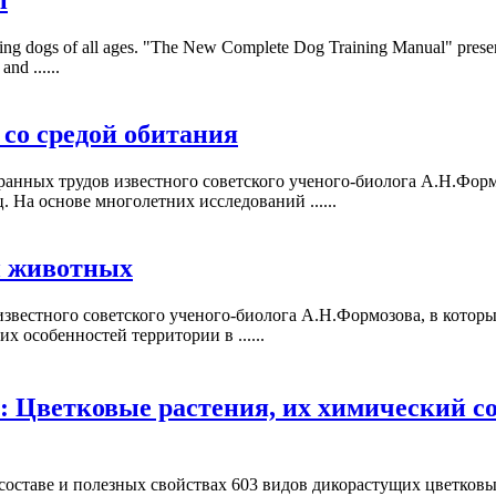
ning dogs of all ages. "The New Complete Dog Training Manual" pres
nd ......
 со средой обитания
ранных трудов известного советского ученого-биолога А.Н.Форм
 На основе многолетних исследований ......
и животных
звестного советского ученого-биолога А.Н.Формозова, в которы
 особенностей территории в ......
 Цветковые растения, их химический со
составе и полезных свойствах 603 видов дикорастущих цветковы