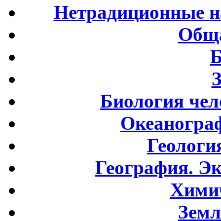
Нетрадиционные н
Обща
Б
Биология чел
Океаногра
Геологи
География. Э
Хими
Земл