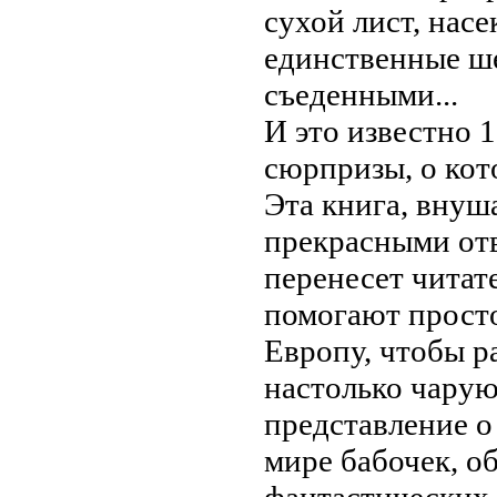
сухой лист,
насе
единственные
ше
съеденными...
И это
известно 
сюрпризы, о ко
Эта книга,
внуш
прекрасными
от
перенесет читат
помогают прост
Европу, чтобы
р
настолько чару
представление 
мире бабочек, о
фантастических