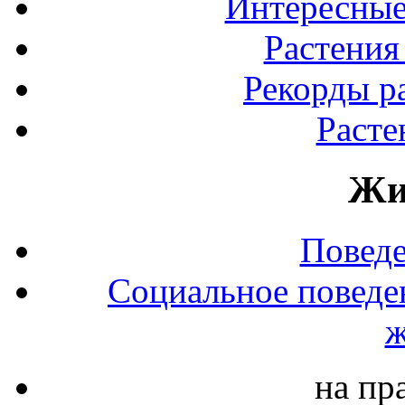
Интересные
Растения
Рекорды р
Расте
Жи
Повед
Социальное поведе
ж
на пр