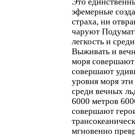
Это единственн
эфемерные созд
страха, ни отвр
чаруют
Подумат
легкость и
среди
Выживать и
веч
моря совершают
совершают удив
уровня моря
эти
среди вечных
ль
6000 метров
600
совершают
геро
трансокеаничес
мгновенно прев