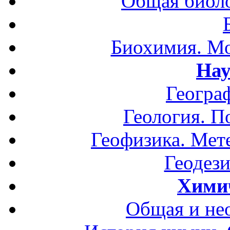
Общая биоло
Биохимия. Мо
Нау
Геогра
Геология. П
Геофизика. Мет
Геодези
Хими
Общая и не