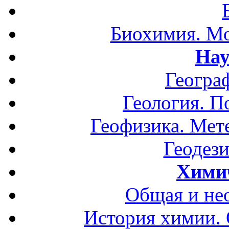
Биохимия. Мо
Нау
Геогра
Геология. П
Геофизика. Мет
Геодези
Хими
Общая и не
История химии.