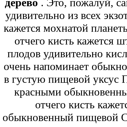
дерево
. Это, пожалуй, 
удивительно
из всех экз
кажется мохнатой
планеты
отчего кисть кажется
шт
плодов удивительно кис
очень напоминает обыкн
в густую
пищевой уксус 
красными
обыкновенны
отчего кисть кажет
обыкновенный пищевой
С