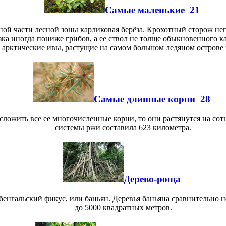
Самые маленькие
21
ерной части лесной зоны карликовая берёза. Крохотный сторож н
зка иногда пониже грибов, а ее ствол не толще обыкновенного к
о арктические ивы, растущие на самом большом ледяном острове 
Самые длинные корни
28
 сложить все ее многочисленные корни, то они растянутся на с
системы ржи составила 623 километра.
Дерево-роща
бенгальский фикус, или баньян. Деревья баньяна сравнительно н
до 5000 квадратных метров.