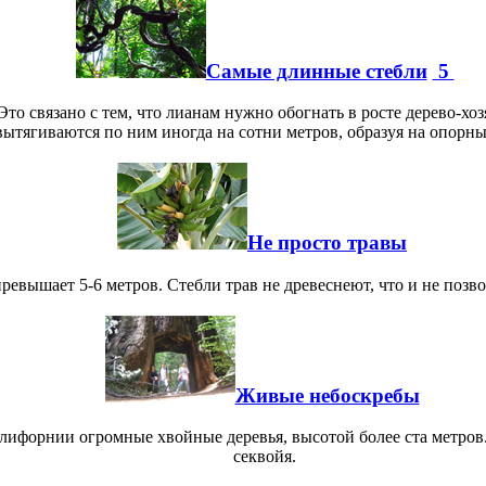
Самые длинные стебли
5
то связано с тем, что лианам нужно обогнать в росте дерево-хоз
ытягиваются по ним иногда на сотни метров, образуя на опорн
Не просто травы
превышает 5-6 метров. Стебли трав не древеснеют, что и не поз
Живые небоскребы
алифорнии огромные хвойные деревья, высотой более ста метро
секвойя.