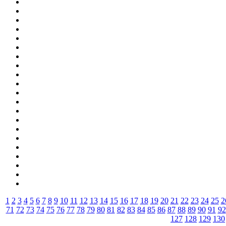
1
2
3
4
5
6
7
8
9
10
11
12
13
14
15
16
17
18
19
20
21
22
23
24
25
2
71
72
73
74
75
76
77
78
79
80
81
82
83
84
85
86
87
88
89
90
91
92
127
128
129
130