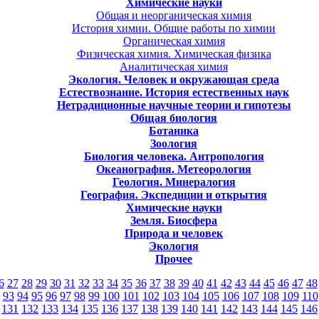
Химические науки
Общая и неорганическая химия
История химии. Общие работы по химии
Органическая химия
Физическая химия. Химическая физика
Аналитическая химия
Экология. Человек и окружающая среда
Естествознание. История естественных наук
Нетрадиционные научные теории и гипотезы
Общая биология
Ботаника
Зоология
Биология человека. Антропология
Океанография. Метеорология
Геология. Минералогия
География. Экспедиции и открытия
Химические науки
Земля. Биосфера
Природа и человек
Экология
Прочее
6
27
28
29
30
31
32
33
34
35
36
37
38
39
40
41
42
43
44
45
46
47
48
93
94
95
96
97
98
99
100
101
102
103
104
105
106
107
108
109
110
131
132
133
134
135
136
137
138
139
140
141
142
143
144
145
146