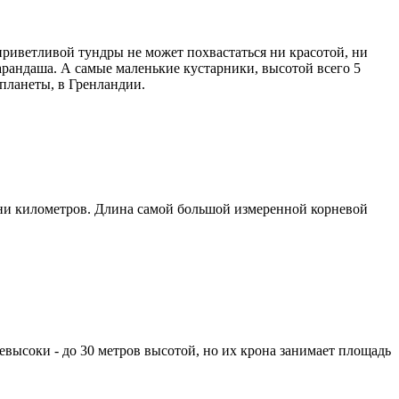
еприветливой тундры не может похвастаться ни красотой, ни
арандаша. А самые маленькие кустарники, высотой всего 5
планеты, в Гренландии.
отни километров. Длина самой большой измеренной корневой
евысоки - до 30 метров высотой, но их крона занимает площадь