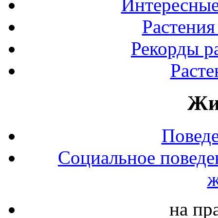
Интересные
Растения
Рекорды р
Расте
Жи
Повед
Социальное поведе
ж
на пр