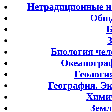
Нетрадиционные н
Обща
Б
Биология чел
Океаногра
Геологи
География. Э
Хими
Земл