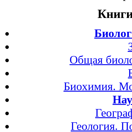
Книги
Биолог
Общая биоло
Биохимия. Мо
Нау
Геогра
Геология. П