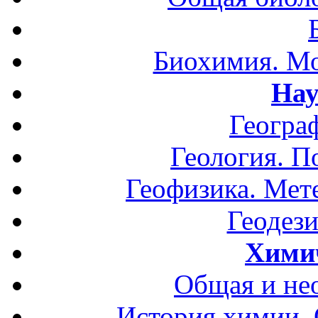
Биохимия. Мо
Нау
Геогра
Геология. П
Геофизика. Мет
Геодези
Хими
Общая и не
История химии.