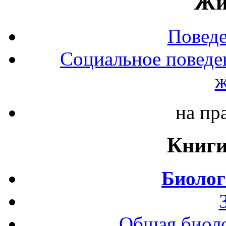
Жи
Повед
Социальное поведе
ж
на пр
Книги
Биолог
Общая биоло