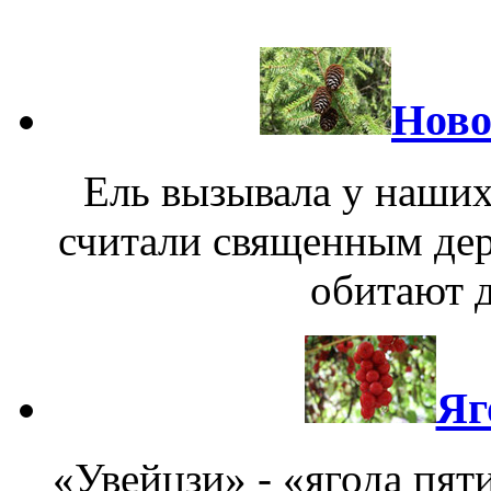
Ново
Ель вызывала у наших
считали священным дере
обитают д
Яг
«Увейцзи» - «ягода пят