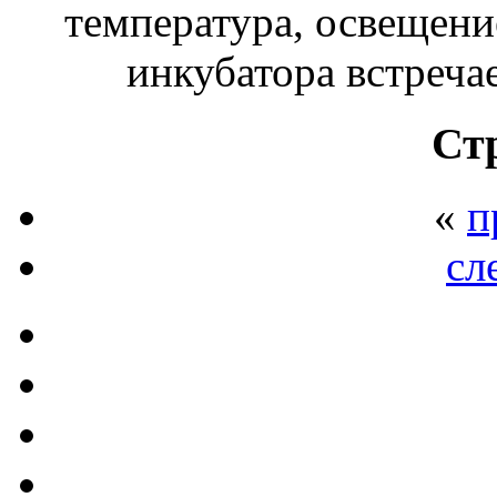
температура, освещени
инкубатора встреча
Ст
«
п
сл