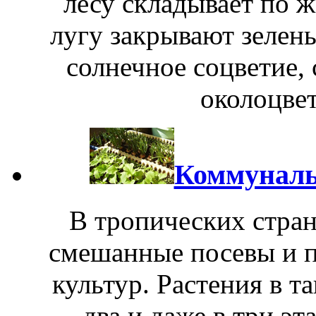
лесу складывает по ж
лугу закрывают зелен
солнечное соцветие,
околоцвет
Коммуналь
В тропических стран
смешанные посевы и п
культур. Растения в т
два и даже в три э