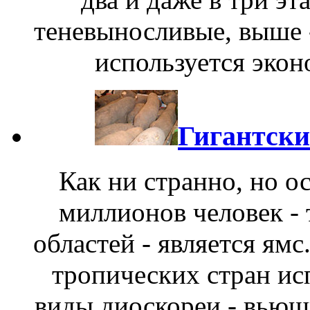
теневыносливые, выше 
используется экон
Гигантски
Как ни странно, но о
миллионов человек - 
областей - является ям
тропических стран ис
виды диоскореи - вьющ