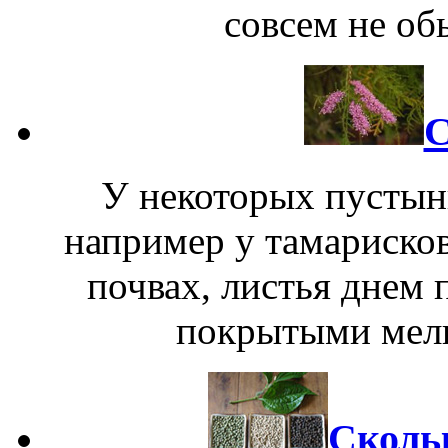
совсем не об
С
У некоторых пустын
например у тамарисков
почвах, листья днем 
покрытыми мелк
Скольк