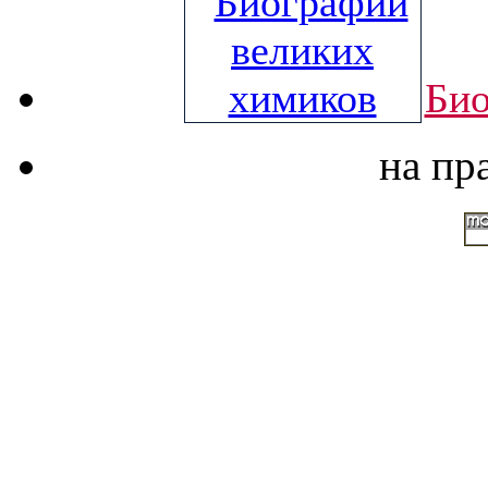
Био
на пр