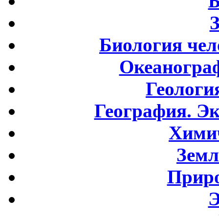
Б
Биология чел
Океаногра
Геологи
География. Э
Хими
Земл
Приро
Э