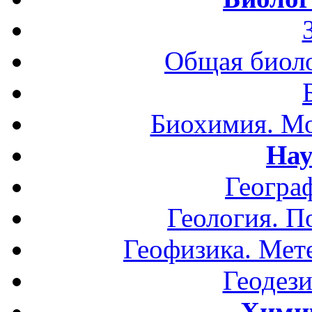
Общая биоло
Биохимия. Мо
Нау
Геогра
Геология. П
Геофизика. Мет
Геодези
Хими